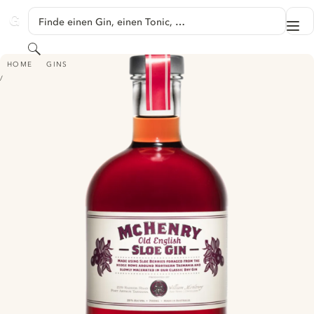
SPRINGE ZU HAUPTINHALT
Finde einen Gin, einen Tonic, …
Me
GINVENTORY
Suchen
MCHENRY OLD ENGLISH SLOE GIN
HOME
GINS