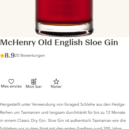
McHenry Old English Sloe Gin
Score :
8.9
/ 10
20 Bewertungen
Mes envies
Mon bar
Noter
Gin description
Hergestellt unter Verwendung von foraged Schlehe aus den Hedge-
Reihen um Tasmanien und langsam durchtränkt für bis zu 12 Monate
in einem Classic Dry Gin. Sloe Gin ist authentisch Tasmanian wie die
Schlehen vor in dem Staat mit den ersten Siedlern rund 200 Jahre