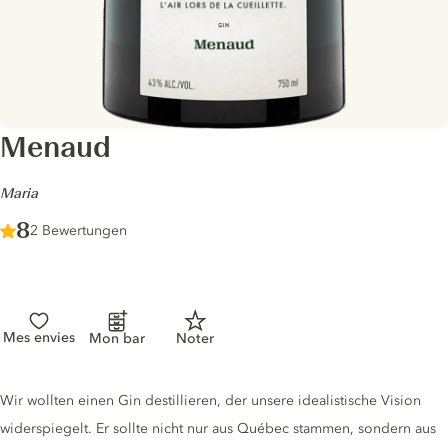
Menaud
-
Maria
Score :
8
/ 10
2 Bewertungen
Mes envies
Mon bar
Noter
Gin description
Wir wollten einen Gin destillieren, der unsere idealistische Vision
widerspiegelt. Er sollte nicht nur aus Québec stammen, sondern aus