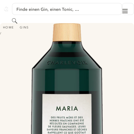
SPRINGE ZU HAUPTINHALT
Finde einen Gin, einen Tonic, …
Me
GINVENTORY
Suchen
MENAUD - MARIA
HOME
GINS