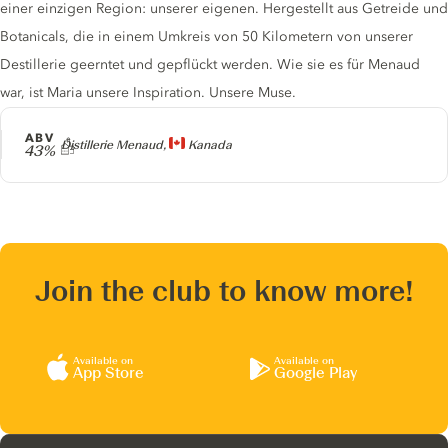
einer einzigen Region: unserer eigenen. Hergestellt aus Getreide und
Botanicals, die in einem Umkreis von 50 Kilometern von unserer
Destillerie geerntet und gepflückt werden. Wie sie es für Menaud
war, ist Maria unsere Inspiration. Unsere Muse.
ABV
Producer
Distillerie Menaud,
Kanada
43%
Join the club to know more!
Available on
Available on
App Store
Google Play