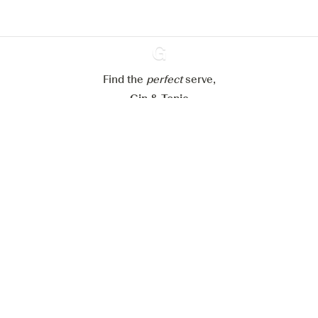
Alle Cookies ablehnen
Alle Cookies akzeptieren
Find the
perfect
Ginventory
serve,
Gin & Tonic
News
Contact
Privacy Policy
Alle unsere Gins
Cookies Settings