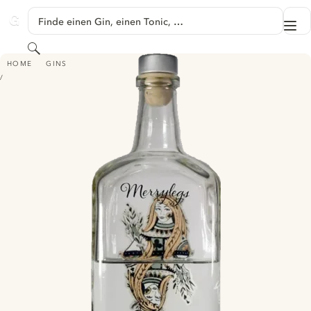
SPRINGE ZU HAUPTINHALT
Finde einen Gin, einen Tonic, …
Me
GINVENTORY
Suchen
MERRYLEGS GIN
HOME
GINS