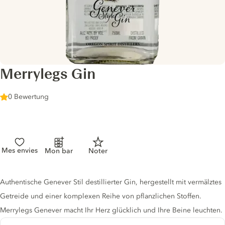
Merrylegs Gin
0 Bewertung
Mes envies
Mon bar
Noter
Gin description
Authentische Genever Stil destillierter Gin, hergestellt mit vermälztes
Getreide und einer komplexen Reihe von pflanzlichen Stoffen.
Merrylegs Genever macht Ihr Herz glücklich und Ihre Beine leuchten.