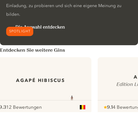
Einladung, zu probieren und sich eine eigene Meinung zu
bilden.
Die Auswahl entdecken
SPOTLIGHT
Entdecken Sie weitere Gins
A
AGAPÉ HIBISCUS
Edition 
9.3
12 Bewertungen
9.1
4 Bewertun
ote :
 10
pour
Note :
/ 10
pour
ui.nextImg