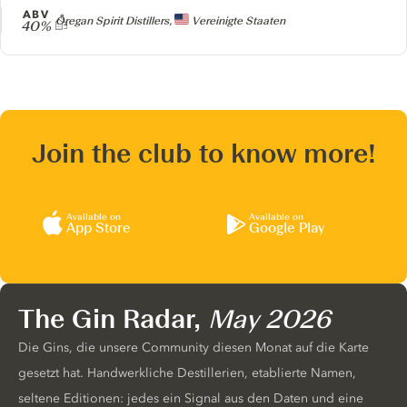
ABV
Producer
Oregan Spirit Distillers,
Vereinigte Staaten
40%
Join the club to know more!
Available on
Available on
App Store
Google Play
The Gin Radar,
May 2026
Die Gins, die unsere Community diesen Monat auf die Karte
gesetzt hat. Handwerkliche Destillerien, etablierte Namen,
seltene Editionen: jedes ein Signal aus den Daten und eine