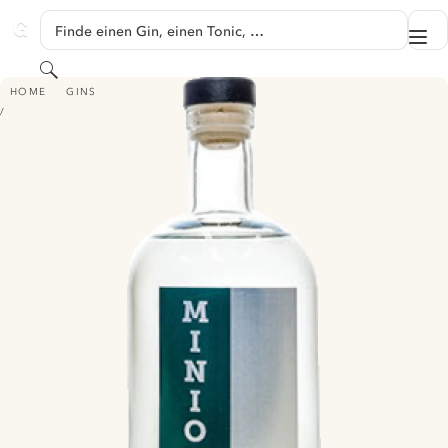
SPRINGE ZU HAUPTINHALT
Finde einen Gin, einen Tonic, …
Me
GINVENTORY
Suchen
MINIONS GIN
HOME
GINS