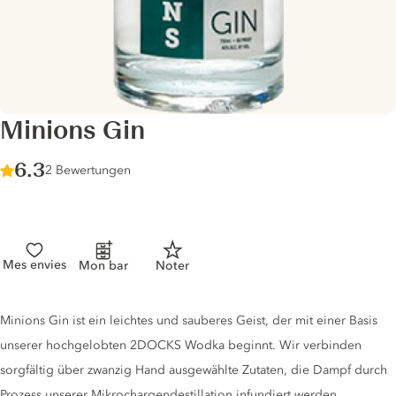
Minions Gin
Score :
6.3
/ 10
2 Bewertungen
Mes envies
Mon bar
Noter
Gin description
Minions Gin ist ein leichtes und sauberes Geist, der mit einer Basis
unserer hochgelobten 2DOCKS Wodka beginnt. Wir verbinden
sorgfältig über zwanzig Hand ausgewählte Zutaten, die Dampf durch
Prozess unserer Mikrochargendestillation infundiert werden.