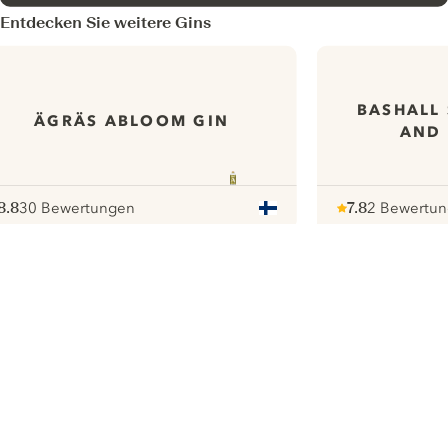
Entdecken Sie weitere Gins
BASHALL 
ÄGRÄS ABLOOM GIN
AND 
8.8
30 Bewertungen
7.8
2 Bewertu
ote :
 10
pour
Note :
/ 10
pour
ui.nextImg
Wir möchten gerne Cookies