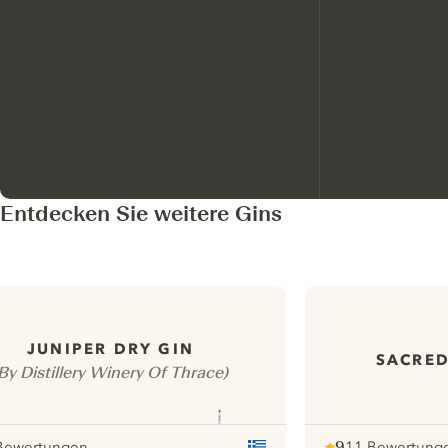
Entdecken Sie weitere Gins
JUNIPER DRY GIN
SACRED
By Distillery Winery Of Thrace)
Bewertungen
9
11 Bewertung