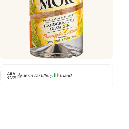
ABV
Producer
Arderin Distillery,
Irland
40%