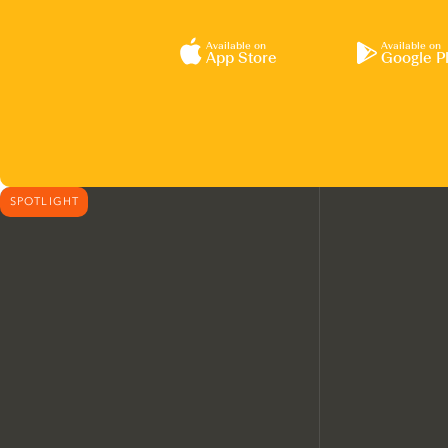
Available on
Available on
App Store
Google P
SPOTLIGHT