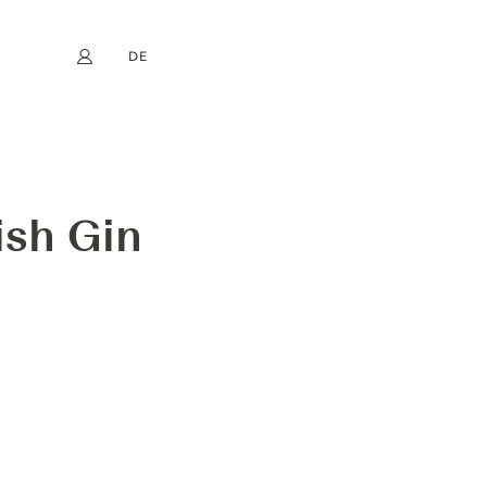
DE
Mein Konto
book
Instagram
EN
FR
NL
ES
ish Gin