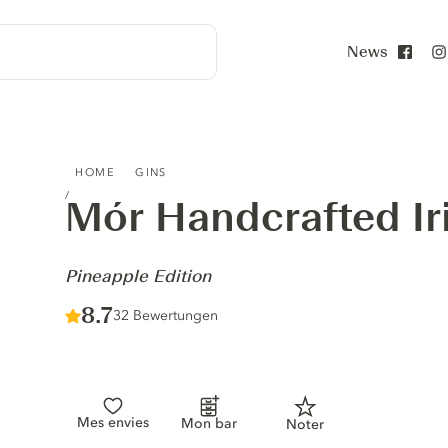
News
Face
MÓR HANDCRAFTED IRISH GIN - PINEAPPLE EDITION
HOME
GINS
Mór Handcrafted Ir
-
Pineapple Edition
Score :
8.7
/ 10
32 Bewertungen
Mes envies
Mon bar
Noter