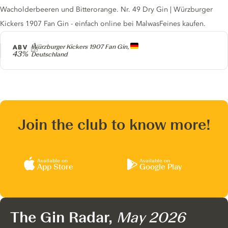
Wacholderbeeren und Bitterorange. Nr. 49 Dry Gin | Würzburger
Kickers 1907 Fan Gin - einfach online bei MalwasFeines kaufen.
Producer
ABV
Würzburger Kickers 1907 Fan Gin,
43%
Deutschland
Join the club to know more!
Available on
Available on
App Store
Google Play
The Gin Radar,
May 2026