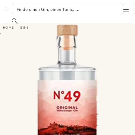
SPRINGE ZU HAUPTINHALT
Finde einen Gin, einen Tonic, …
Me
GINVENTORY
Suchen
N ° 49 DRY GIN
HOME
GINS