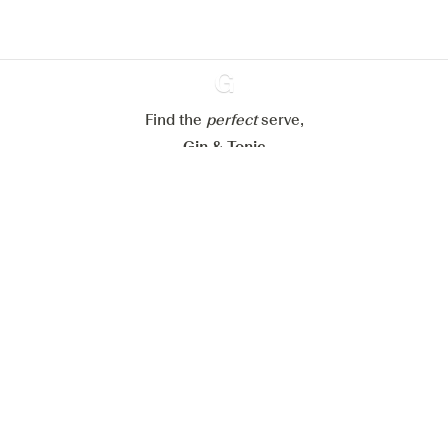
Alle Cookies ablehnen
Alle Cookies akzeptieren
Find the
perfect
Ginventory
serve,
Gin & Tonic
News
Contact
Privacy Policy
Alle unsere Gins
Cookies Settings