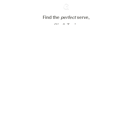
Alle Cookies akzeptieren
Find the
perfect
Ginventory
serve,
Gin & Tonic
News
Contact
Privacy Policy
Alle unsere Gins
Cookies Settings
Available on
Available on
App Store
Google Play