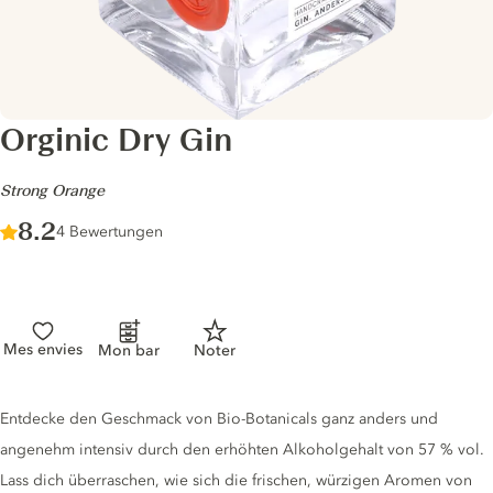
Orginic Dry Gin
-
Strong Orange
Score :
8.2
/ 10
4 Bewertungen
Mes envies
Mon bar
Noter
Gin description
Entdecke den Geschmack von Bio-Botanicals ganz anders und
angenehm intensiv durch den erhöhten Alkoholgehalt von 57 % vol.
Lass dich überraschen, wie sich die frischen, würzigen Aromen von