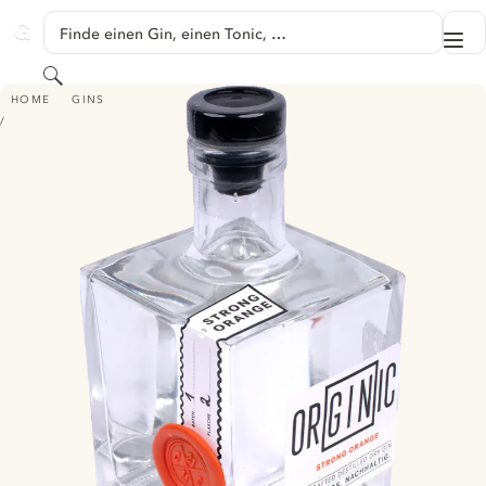
SPRINGE ZU HAUPTINHALT
Finde einen Gin, einen Tonic, …
Me
GINVENTORY
Suchen
ORGINIC DRY GIN - STRONG ORANGE
HOME
GINS