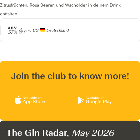
Zitrusfrüchten, Rosa Beeren und Wacholder in deinem Drink
entfalten.
ABV
Producer
Orginic UG,
Deutschland
57%
Join the club to know more!
Available on
Available on
App Store
Google Play
The Gin Radar,
May 2026