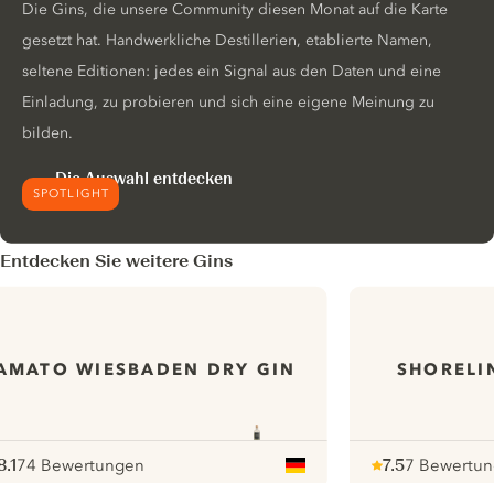
Die Gins, die unsere Community diesen Monat auf die Karte
gesetzt hat. Handwerkliche Destillerien, etablierte Namen,
seltene Editionen: jedes ein Signal aus den Daten und eine
Einladung, zu probieren und sich eine eigene Meinung zu
bilden.
Die Auswahl entdecken
SPOTLIGHT
Entdecken Sie weitere Gins
AMATO WIESBADEN DRY GIN
SHORELI
8.1
74 Bewertungen
7.5
7 Bewertu
ote :
 10
pour
Note :
/ 10
pour