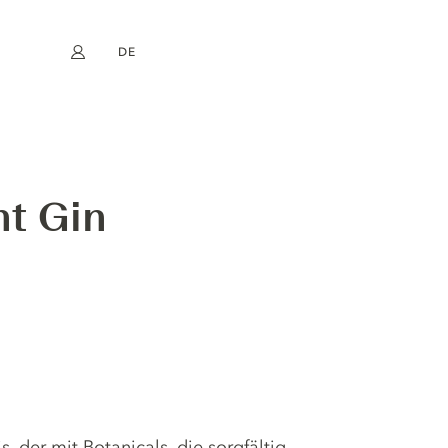
DE
Mein Konto
book
Instagram
EN
FR
NL
ES
nt Gin
, der mit Botanicals, die sorgfältig