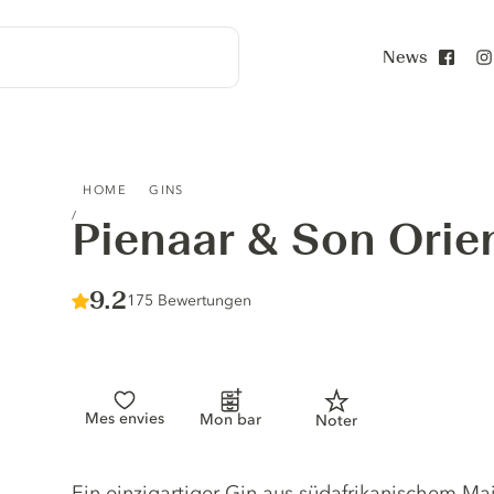
News
Face
PIENAAR & SON ORIENT GIN
HOME
GINS
Pienaar & Son Orie
Score :
9.2
/ 10
175 Bewertungen
Mes envies
Mon bar
Noter
Gin description
Ein einzigartiger Gin aus südafrikanischem Mais