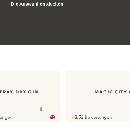
Die Auswahl entdecken
ERAY DRY GIN
MAGIC CITY 
tungen
8.5
2 Bewertungen
Note :
/ 10
pour