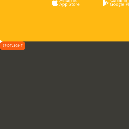
Available on
Available on
App Store
Google P
SPOTLIGHT