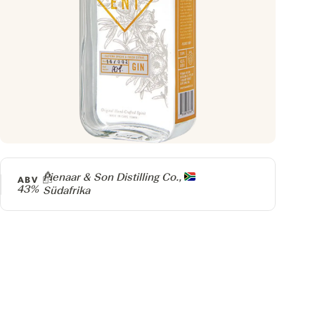
Producer
Pienaar & Son Distilling Co.,
ABV
43%
Südafrika