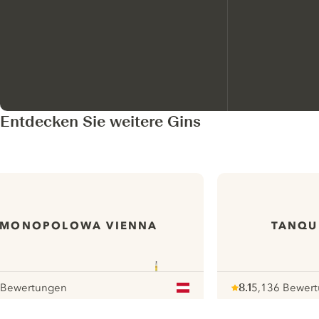
Entdecken Sie weitere Gins
MONOPOLOWA VIENNA
TANQU
 Bewertungen
8.1
5,136 Bewer
our
Note :
/ 10
pour