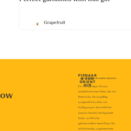
Grapefruit
now