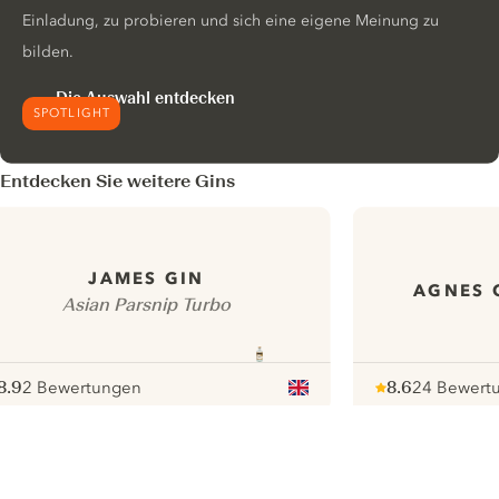
Einladung, zu probieren und sich eine eigene Meinung zu
bilden.
Die Auswahl entdecken
SPOTLIGHT
Entdecken Sie weitere Gins
JAMES GIN
AGNES 
Asian Parsnip Turbo
8.9
2 Bewertungen
8.6
24 Bewert
ote :
 10
pour
Note :
/ 10
pour
ui.nextImg