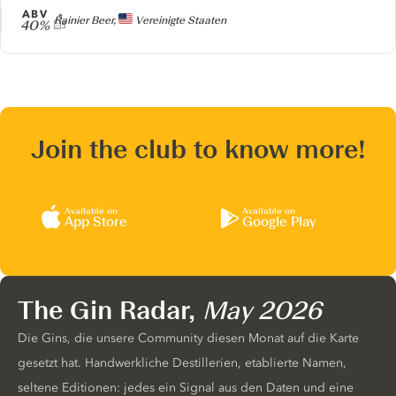
ABV
Producer
Rainier Beer,
Vereinigte Staaten
40%
Join the club to know more!
Available on
Available on
App Store
Google Play
The Gin Radar,
May 2026
Die Gins, die unsere Community diesen Monat auf die Karte
gesetzt hat. Handwerkliche Destillerien, etablierte Namen,
seltene Editionen: jedes ein Signal aus den Daten und eine