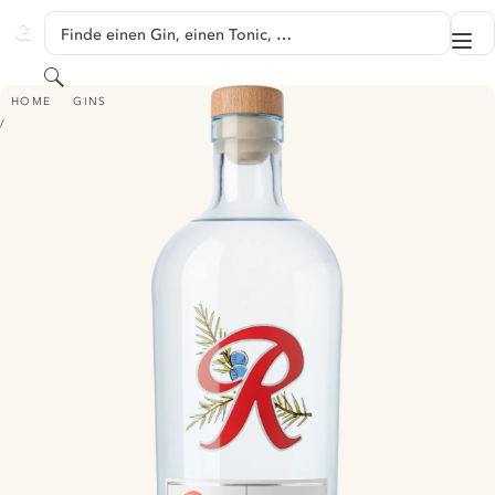
SPRINGE ZU HAUPTINHALT
Finde einen Gin, einen Tonic, …
Me
GINVENTORY
Suchen
RAINER MOUNTAIN FRESH GIN
HOME
GINS