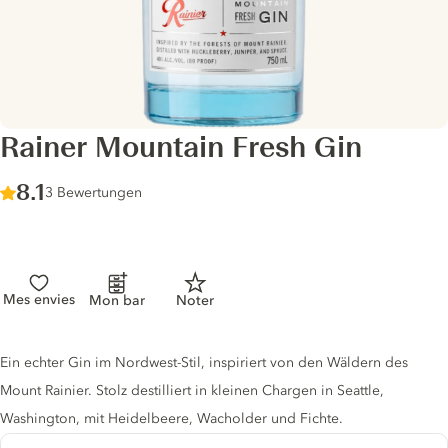
Rainer Mountain Fresh Gin
Score :
8.1
/ 10
3 Bewertungen
Mes envies
Mon bar
Noter
Gin description
Ein echter Gin im Nordwest-Stil, inspiriert von den Wäldern des
Mount Rainier. Stolz destilliert in kleinen Chargen in Seattle,
Washington, mit Heidelbeere, Wacholder und Fichte.