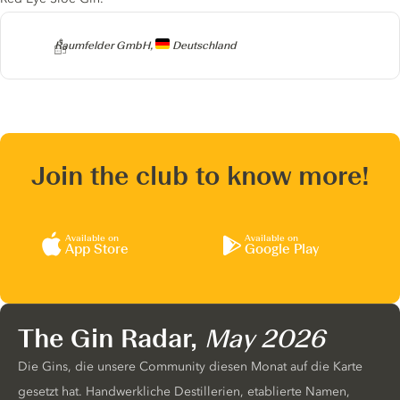
Producer
Raumfelder GmbH,
Deutschland
Join the club to know more!
Available on
Available on
App Store
Google Play
The Gin Radar,
May 2026
Die Gins, die unsere Community diesen Monat auf die Karte
gesetzt hat. Handwerkliche Destillerien, etablierte Namen,