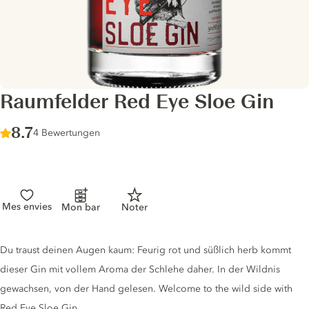
Raumfelder Red Eye Sloe Gin
Score :
8.7
/ 10
4 Bewertungen
Mes envies
Mon bar
Noter
Gin description
Du traust deinen Augen kaum: Feurig rot und süßlich herb kommt
dieser Gin mit vollem Aroma der Schlehe daher. In der Wildnis
gewachsen, von der Hand gelesen. Welcome to the wild side with
Red Eye Sloe Gin.