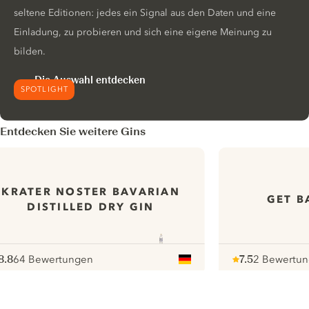
seltene Editionen: jedes ein Signal aus den Daten und eine
Einladung, zu probieren und sich eine eigene Meinung zu
bilden.
Die Auswahl entdecken
SPOTLIGHT
Entdecken Sie weitere Gins
KRATER NOSTER BAVARIAN
GET B
DISTILLED DRY GIN
8.8
64 Bewertungen
7.5
2 Bewertu
ote :
 10
pour
Note :
/ 10
pour
ui.nextImg