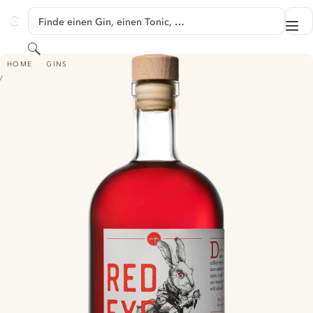
SPRINGE ZU HAUPTINHALT
Finde einen Gin, einen Tonic, …
Me
GINVENTORY
Suchen
RAUMFELDER RED EYE SLOE GIN
HOME
GINS