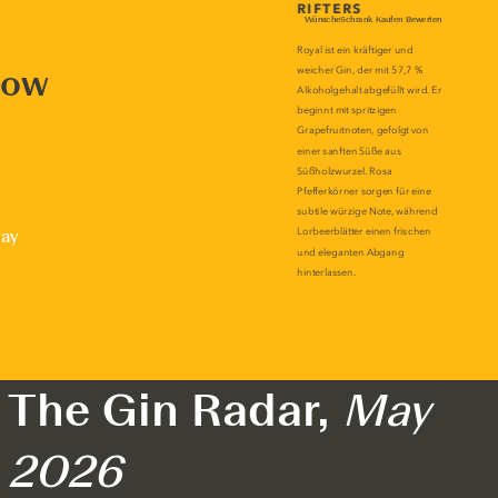
now
lay
The Gin Radar,
May
2026