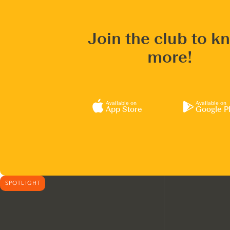
Join the club to k
more!
Available on
Available on
App Store
Google P
SPOTLIGHT