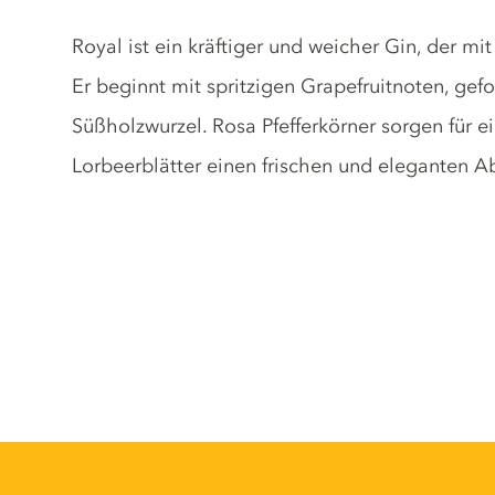
Gin description
Royal ist ein kräftiger und weicher Gin, der mi
Er beginnt mit spritzigen Grapefruitnoten, gef
Süßholzwurzel. Rosa Pfefferkörner sorgen für e
Lorbeerblätter einen frischen und eleganten A