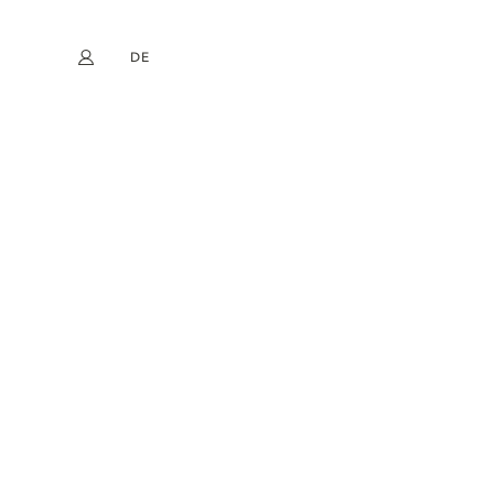
DE
Mein Konto
book
Instagram
EN
FR
NL
ES