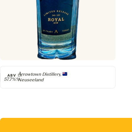
Producer
Arrowtown Distillery,
ABV
57.7%%
Neuseeland