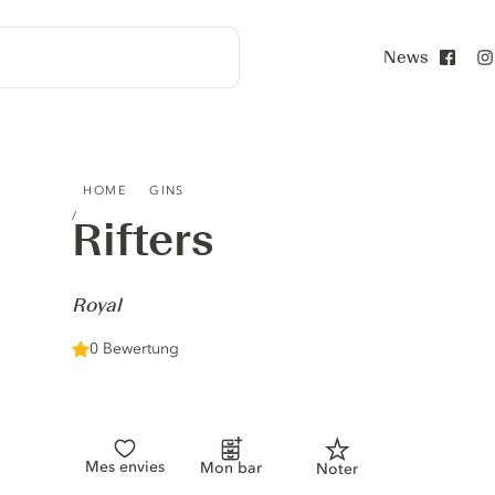
News
Face
RIFTERS - ROYAL
HOME
GINS
Rifters
-
Royal
0 Bewertung
Mes envies
Mon bar
Noter