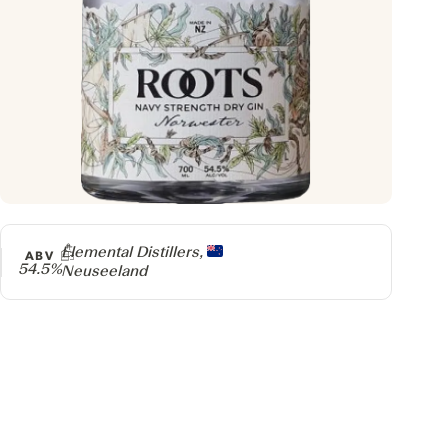
Producer
Elemental Distillers,
ABV
54.5%
Neuseeland