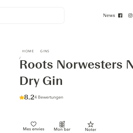
News
Face
ROOTS NORWESTERS NAVY STRENGTH DRY GIN
HOME
GINS
Roots Norwesters N
Dry Gin
Score :
8.2
/ 10
4 Bewertungen
Mes envies
Mon bar
Noter