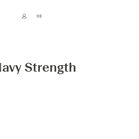
DE
Mein Konto
book
Instagram
EN
FR
NL
ES
avy Strength