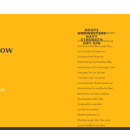
now
lay