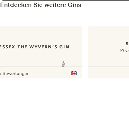
Entdecken Sie weitere Gins
S
ESSEX THE WYVERN’S GIN
Stra
5 Bewertungen
our
ui.nextImg
N
Find the
perfect
serve,
C
Gin & Tonic
Pr
Ginventory