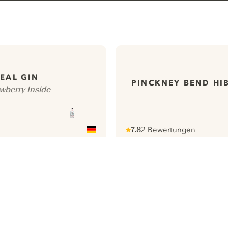
EAL GIN
PINCKNEY BEND HIB
wberry Inside
7.8
2 Bewertungen
Note :
/ 10
pour
ews
Alle unsere Gins
ontact
Cookies Settings
ivacy Policy