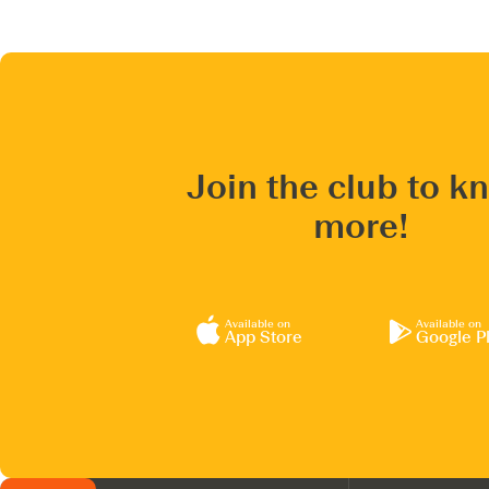
Join the club to k
more!
Available on
Available on
App Store
Google P