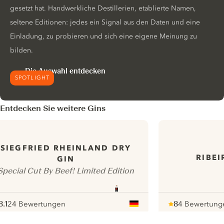
gesetzt hat. Handwerkliche Destillerien, etablierte Namen,
seltene Editionen: jedes ein Signal aus den Daten und eine
Einladung, zu probieren und sich eine eigene Meinung zu
bilden.
Die Auswahl entdecken
SPOTLIGHT
Entdecken Sie weitere Gins
SIEGFRIED RHEINLAND DRY
RIBE
GIN
Special Cut By Beef! Limited Edition
8.1
24 Bewertungen
8
4 Bewertung
ote :
 10
pour
Note :
/ 10
pour