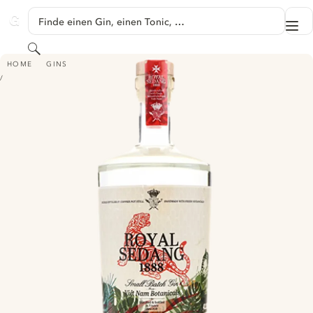
SPRINGE ZU HAUPTINHALT
Finde einen Gin, einen Tonic, …
Me
GINVENTORY
Suchen
ROYAL SEDANG GIN
HOME
GINS