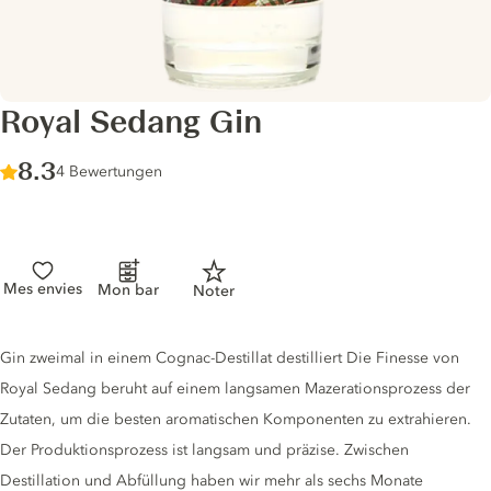
Royal Sedang Gin
Score :
8.3
/ 10
4 Bewertungen
Mes envies
Mon bar
Noter
Gin description
Gin zweimal in einem Cognac-Destillat destilliert Die Finesse von
Royal Sedang beruht auf einem langsamen Mazerationsprozess der
Zutaten, um die besten aromatischen Komponenten zu extrahieren.
Der Produktionsprozess ist langsam und präzise. Zwischen
Destillation und Abfüllung haben wir mehr als sechs Monate