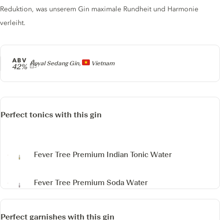
Reduktion, was unserem Gin maximale Rundheit und Harmonie
verleiht.
ABV
Producer
Royal Sedang Gin,
Vietnam
42%
Perfect tonics with this gin
Fever Tree Premium Indian Tonic Water
Fever Tree Premium Soda Water
Perfect garnishes with this gin