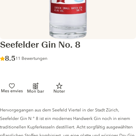
Seefelder Gin No. 8
Score :
8.5
/ 10
11 Bewertungen
Mes envies
Mon bar
Noter
Gin description
Hervorgegangen aus dem Seefeld Viertel in der Stadt Zürich,
Seefelder Gin N ° 8 ist ein modernes Handwerk Gin noch in einem
traditionellen Kupferkesseln destilliert. Acht sorgfältig ausgewählten
pflanzlichen Stoffen kombiniert, um eine glatte und würziges Dry Gin