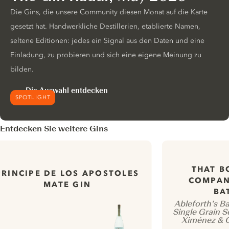
Die Gins, die unsere Community diesen Monat auf die Karte
gesetzt hat. Handwerkliche Destillerien, etablierte Namen,
seltene Editionen: jedes ein Signal aus den Daten und eine
Einladung, zu probieren und sich eine eigene Meinung zu
bilden.
Die Auswahl entdecken
SPOTLIGHT
Entdecken Sie weitere Gins
THAT B
PRINCIPE DE LOS APOSTOLES
COMPAN
MATE GIN
BA
Ableforth’s B
Single Grain 
Ximénez & O