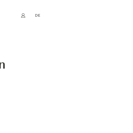
DE
Mein Konto
book
Instagram
EN
FR
NL
ES
n