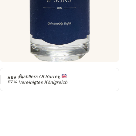
Producer
Distillers Of Surrey,
ABV
57%
Vereinigtes Königreich