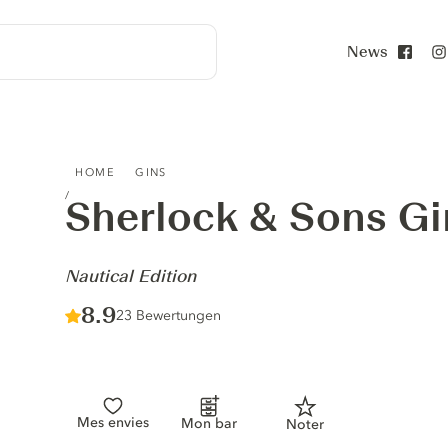
News
Face
SHERLOCK & SONS GIN - NAUTICAL EDITION
HOME
GINS
Sherlock & Sons Gi
-
Nautical Edition
Score :
8.9
/ 10
23 Bewertungen
Mes envies
Mon bar
Noter