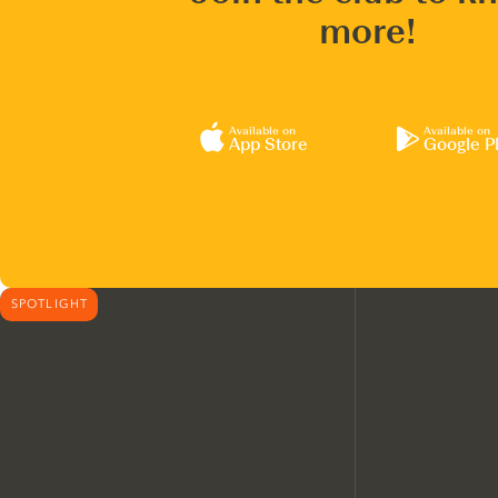
more!
Available on
Available on
App Store
Google P
SPOTLIGHT