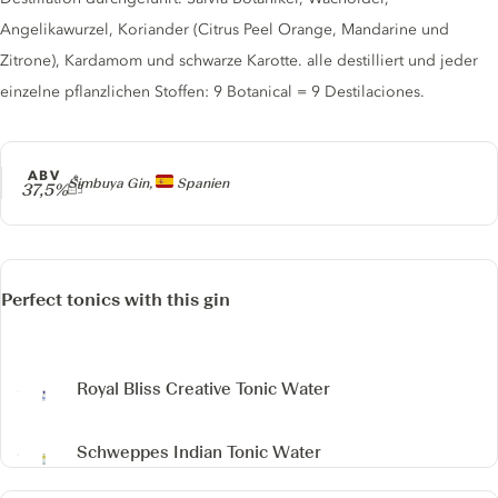
Angelikawurzel, Koriander (Citrus Peel Orange, Mandarine und
Zitrone), Kardamom und schwarze Karotte. alle destilliert und jeder
einzelne pflanzlichen Stoffen: 9 Botanical = 9 Destilaciones.
ABV
Producer
Simbuya Gin,
Spanien
37,5%
Perfect tonics with this gin
Royal Bliss Creative Tonic Water
Schweppes Indian Tonic Water