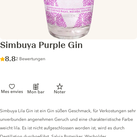
Simbuya Purple Gin
Score :
8.8
/ 10
2 Bewertungen
Mes envies
Mon bar
Noter
Gin description
Simbuya Lila Gin ist ein Gin süßen Geschmack, für Verkostungen sehr
unverbunden angenehmen Geruch und eine charakteristische Farbe
weicht lila. Es ist nicht aufgeschlossen worden ist, wird es durch
Destillation durchgeführt. Salvia Botaniker, Wacholder,