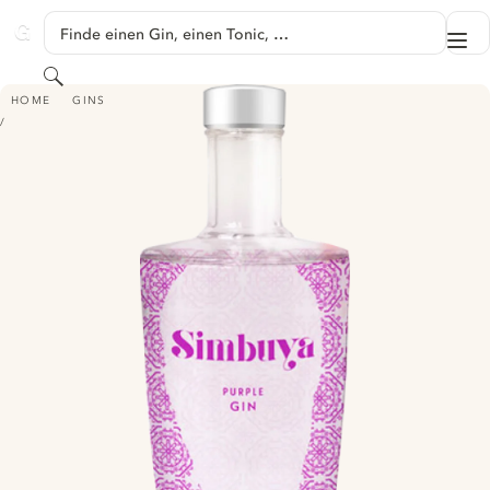
SPRINGE ZU HAUPTINHALT
Finde einen Gin, einen Tonic, …
Me
GINVENTORY
Suchen
SIMBUYA PURPLE GIN
HOME
GINS