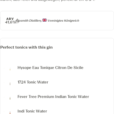
ABV
Producer
Sipsmith Distillery,
Vereinigtes Königreich
41,6%
Perfect tonics with this gin
Hysope Eau Tonique
Citron De Sicile
1724 Tonic Water
Fever Tree Premium Indian Tonic Water
Indi Tonic Water