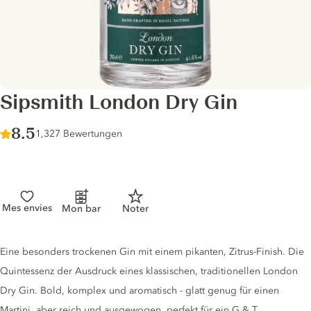
Sipsmith London Dry Gin
Score :
8.5
/ 10
1,327 Bewertungen
Mes envies
Mon bar
Noter
Gin description
Eine besonders trockenen Gin mit einem pikanten, Zitrus-Finish. Die
Quintessenz der Ausdruck eines klassischen, traditionellen London
Dry Gin. Bold, komplex und aromatisch - glatt genug für einen
Martini, aber reich und ausgewogen, perfekt für ein G & T.