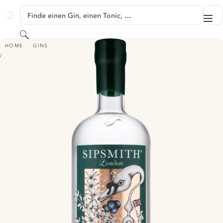
SPRINGE ZU HAUPTINHALT
Finde einen Gin, einen Tonic, …
Me
GINVENTORY
Suchen
SIPSMITH LONDON DRY GIN
HOME
GINS