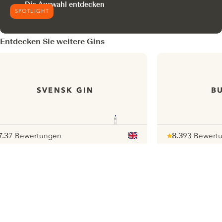
Die Auswahl entdecken
SPOTLIGHT
Entdecken Sie weitere Gins
SVENSK GIN
B
7.3
7 Bewertungen
8.3
93 Bewert
ote :
 10
pour
Note :
/ 10
pour
ui.nextImg