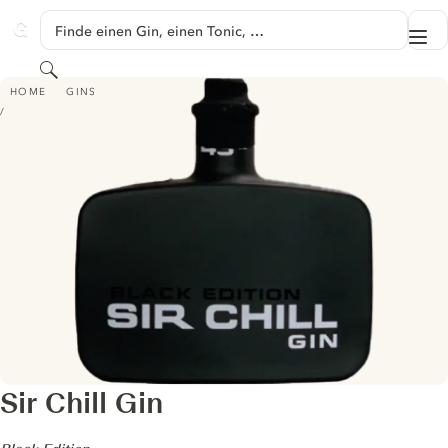
SPRINGE ZU HAUPTINHALT
Finde einen Gin, einen Tonic, …
Me
GINVENTORY
Suchen
SIR CHILL GIN - BLACK EDITION
HOME
GINS
Sir Chill Gin