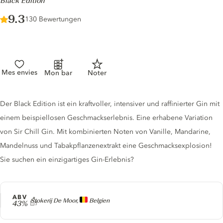
-
Black Edition
Score :
9.3
/ 10
130 Bewertungen
Mes envies
Mon bar
Noter
Gin description
Der Black Edition ist ein kraftvoller, intensiver und raffinierter Gin mit
einem beispiellosen Geschmackserlebnis. Eine erhabene Variation
von Sir Chill Gin. Mit kombinierten Noten von Vanille, Mandarine,
Mandelnuss und Tabakpflanzenextrakt eine Geschmacksexplosion!
Sie suchen ein einzigartiges Gin-Erlebnis?
ABV
Producer
Stokerij De Moor,
Belgien
43%