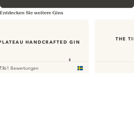
Entdecken Sie weitere Gins
THE T
PLATEAU HANDCRAFTED GIN
7.1
61 Bewertungen
ote :
 10
pour
ui.nextImg