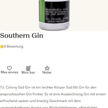
Southern Gin
0 Bewertung
Mes envies
Mon bar
Noter
Gin description
13. Colony Süd Gin ist ein leichter Körper Süd-Stil Gin für den
anspruchsvollen Gin-Trinker. Es ist eine Auszeichnung Gin mit einem
erfrischend sauber und knackig Geschmack mit dem
unverwechselbaren Aroma von Wacholderbeeren, pflanzlichen