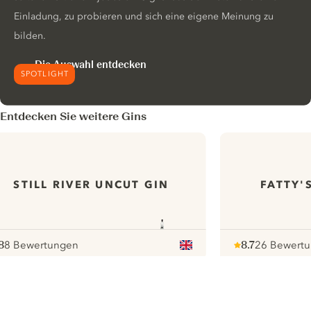
Einladung, zu probieren und sich eine eigene Meinung zu
bilden.
Die Auswahl entdecken
SPOTLIGHT
Entdecken Sie weitere Gins
STILL RIVER UNCUT GIN
FATTY'
8
8 Bewertungen
8.7
26 Bewert
ote :
 10
pour
Note :
/ 10
pour
ui.nextImg