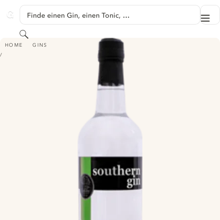
SPRINGE ZU HAUPTINHALT
Finde einen Gin, einen Tonic, …
Me
GINVENTORY
Suchen
SOUTHERN GIN
HOME
GINS