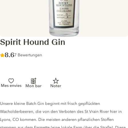
Spirit Hound Gin
Score :
8.6
/ 10
7 Bewertungen
Mes envies
Mon bar
Noter
Gin description
Unsere kleine Batch Gin beginnt mit frisch gepflückten
Wacholderbeeren, die von den Verboten des St Vrain River hier in
Lyons, CO kommen. Die meisten anderen pflanzlichen Stoffen
stammen aus dem Farmette (eine lokale Farm über die Straße). Diese