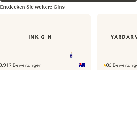
Entdecken Sie weitere Gins
INK GIN
YARDARM
8.9
19 Bewertungen
8
6 Bewertung
ote :
 10
pour
Note :
/ 10
pour
ui.nextImg