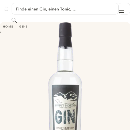
SPRINGE ZU HAUPTINHALT
Finde einen Gin, einen Tonic, …
Me
GINVENTORY
Suchen
SPIRIT HOUND GIN
HOME
GINS