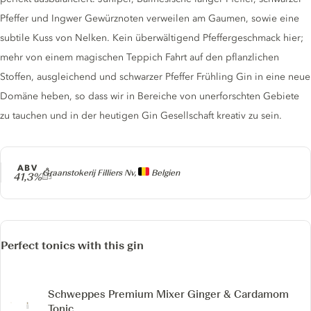
Pfeffer und Ingwer Gewürznoten verweilen am Gaumen, sowie eine
subtile Kuss von Nelken. Kein überwältigend Pfeffergeschmack hier;
mehr von einem magischen Teppich Fahrt auf den pflanzlichen
Stoffen, ausgleichend und schwarzer Pfeffer Frühling Gin in eine neue
Domäne heben, so dass wir in Bereiche von unerforschten Gebiete
zu tauchen und in der heutigen Gin Gesellschaft kreativ zu sein.
ABV
Producer
Graanstokerij Filliers Nv,
Belgien
41,3%
Perfect tonics with this gin
Schweppes Premium Mixer Ginger & Cardamom
Tonic