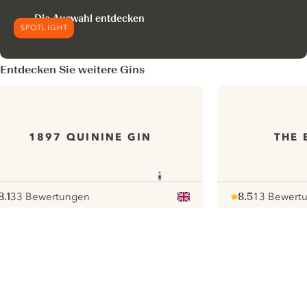
Die Auswahl entdecken
SPOTLIGHT
Entdecken Sie weitere Gins
1897 QUININE GIN
THE 
8.1
33 Bewertungen
8.5
13 Bewert
ote :
 10
pour
Note :
/ 10
pour
ui.nextImg