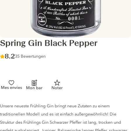
Spring Gin Black Pepper
Score :
8.2
/ 10
35 Bewertungen
Mes envies
Mon bar
Noter
Gin description
Unsere neueste Frühling Gin bringt neue Zutaten zu einem
traditionellen Modell und es ist einfach außergewöhnlich! Die
Struktur des Frühlings Gin Schwarzer Pfeffer ist lang, trocken und
perfekt ausbalanciert. Juniper, Balinesische langer Pfeffer, schwarzer