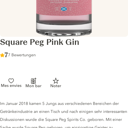
Square Peg Pink Gin
Score :
7
/ 10
7 Bewertungen
Mes envies
Mon bar
Noter
Gin description
Im Januar 2018 kamen 5 Jungs aus verschiedenen Bereichen der
Getränkeindustrie an einen Tisch und nach einigen sehr interessanten
Diskussionen wurde die Square Peg Spirits Co. geboren. Mit einer
Sache wurde Square Peg geboren, um einzigartige Geister zu