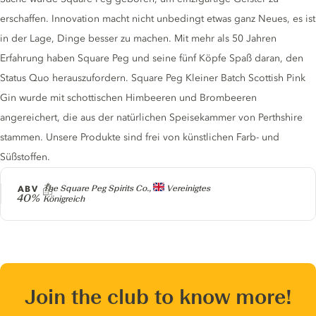
erschaffen. Innovation macht nicht unbedingt etwas ganz Neues, es ist
in der Lage, Dinge besser zu machen. Mit mehr als 50 Jahren
Erfahrung haben Square Peg und seine fünf Köpfe Spaß daran, den
Status Quo herauszufordern. Square Peg Kleiner Batch Scottish Pink
Gin wurde mit schottischen Himbeeren und Brombeeren
angereichert, die aus der natürlichen Speisekammer von Perthshire
stammen. Unsere Produkte sind frei von künstlichen Farb- und
Süßstoffen.
Producer
ABV
The Square Peg Spirits Co.,
Vereinigtes
40%
Königreich
Join the club to know more!