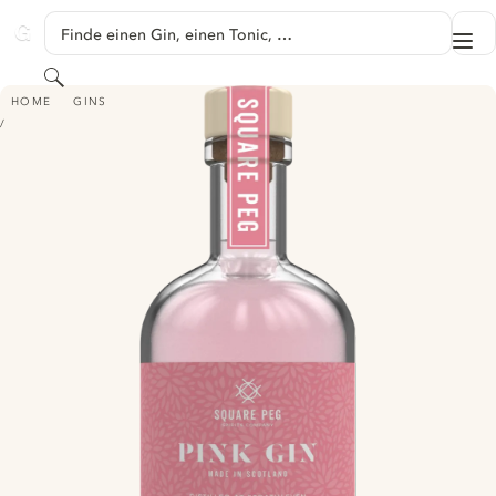
SPRINGE ZU HAUPTINHALT
Finde einen Gin, einen Tonic, …
Me
GINVENTORY
Suchen
SQUARE PEG PINK GIN
HOME
GINS