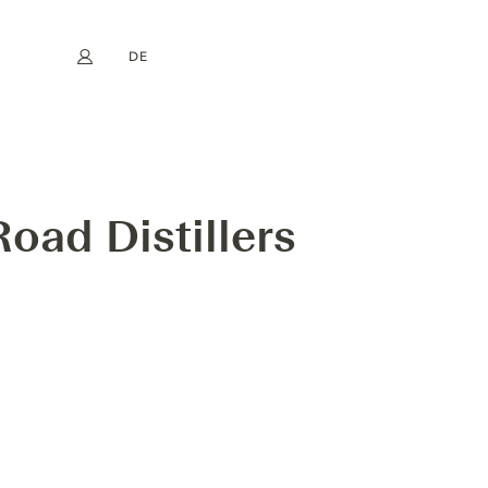
DE
Mein Konto
book
Instagram
EN
FR
NL
ES
IN
oad Distillers