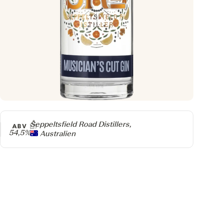
Producer
Seppeltsfield Road Distillers,
ABV
54,5%
Australien