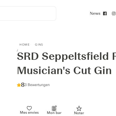
News
Face
SRD SEPPELTSFIELD ROAD DISTILLERS MUSICIAN'S CUT G
HOME
GINS
SRD Seppeltsfield R
Musician's Cut Gin
Score :
8
/ 10
3 Bewertungen
Mes envies
Mon bar
Noter