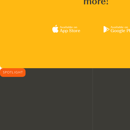
more!
Available on
Available on
App Store
Google P
SPOTLIGHT