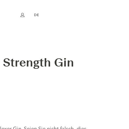
DE
Mein Konto
book
Instagram
EN
FR
NL
ES
 Strength Gin
exer Gin. Seien Sie nicht falsch, dies