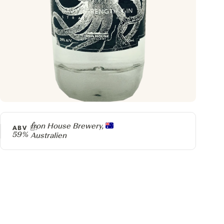
Producer
Iron House Brewery,
ABV
59%
Australien