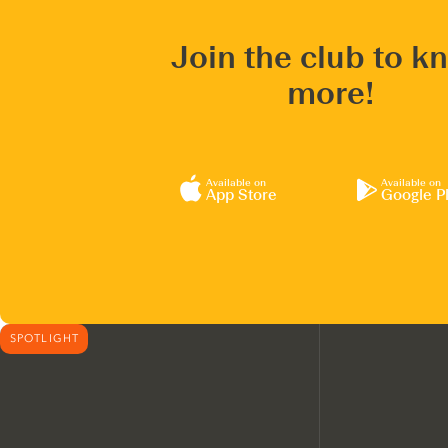
Join the club to k
more!
Available on
Available on
App Store
Google P
SPOTLIGHT