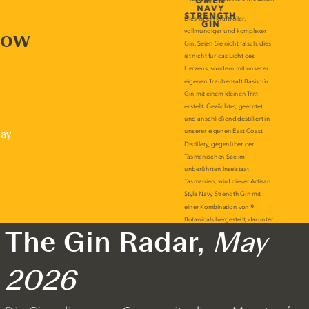
now
lay
The Gin Radar,
May
2026