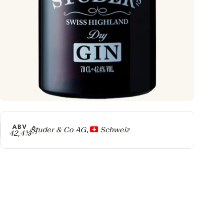
ABV
Producer
Studer & Co AG,
Schweiz
42,4%