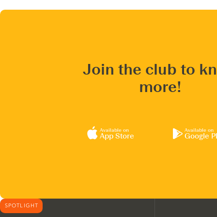
Join the club to k
more!
Available on
Available on
App Store
Google P
SPOTLIGHT