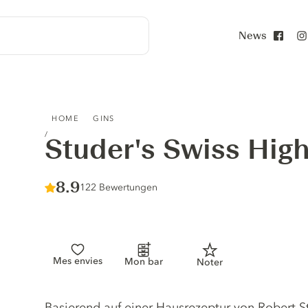
News
Face
STUDER'S SWISS HIGHLAND DRY GIN
HOME
GINS
Studer's Swiss Hig
Score :
8.9
/ 10
122 Bewertungen
Mes envies
Mon bar
Noter
Gin description
Basierend auf einer Hausrezeptur von Robert 