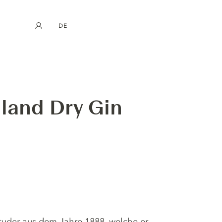
DE
Mein Konto
book
Instagram
EN
FR
NL
ES
hland Dry Gin
Studer aus dem Jahre 1888, welche er