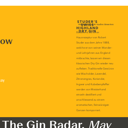
now
lay
The Gin Radar,
May