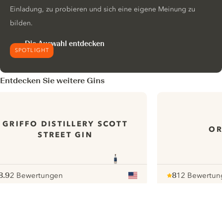
Einladung, zu probieren und sich eine eigene Meinung zu
bilden.
Die Auswahl entdecken
SPOTLIGHT
Entdecken Sie weitere Gins
GRIFFO DISTILLERY SCOTT
OR
STREET GIN
8.9
2 Bewertungen
8
12 Bewertun
ote :
 10
pour
Note :
/ 10
pour
ui.nextImg