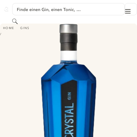
SPRINGE ZU HAUPTINHALT
Finde einen Gin, einen Tonic, …
Me
GINVENTORY
Suchen
SWISS CRYSTAL GIN BLUE
HOME
GINS