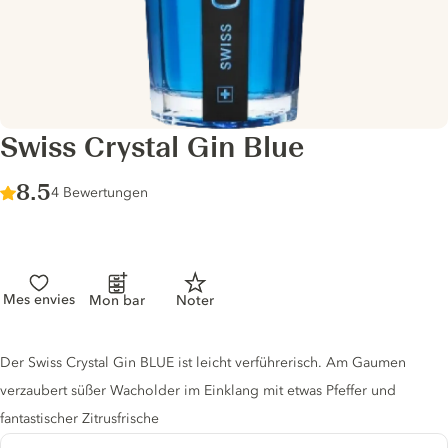
Swiss Crystal Gin Blue
Score :
8.5
/ 10
4 Bewertungen
Mes envies
Mon bar
Noter
Gin description
Der Swiss Crystal Gin BLUE ist leicht verführerisch. Am Gaumen
verzaubert süßer Wacholder im Einklang mit etwas Pfeffer und
fantastischer Zitrusfrische