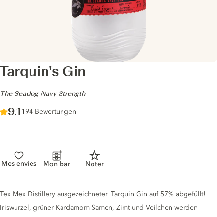
Tarquin's Gin
-
The Seadog Navy Strength
Score :
9.1
/ 10
194 Bewertungen
Mes envies
Mon bar
Noter
Gin description
Tex Mex Distillery ausgezeichneten Tarquin Gin auf 57% abgefüllt!
Iriswurzel, grüner Kardamom Samen, Zimt und Veilchen werden