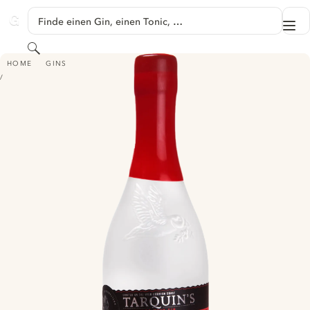
SPRINGE ZU HAUPTINHALT
Finde einen Gin, einen Tonic, …
Me
GINVENTORY
Suchen
TARQUIN'S GIN - THE SEADOG NAVY STRENGTH
HOME
GINS