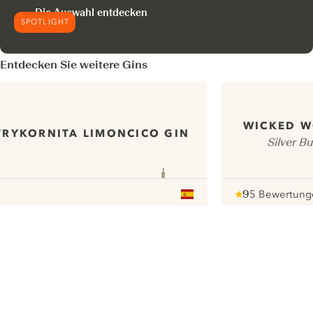
Die Auswahl entdecken
SPOTLIGHT
Entdecken Sie weitere Gins
WICKED W
TRYKORNITA LIMONCICO GIN
Silver B
9
5 Bewertung
Note :
/ 10
pour
ui.nextImg