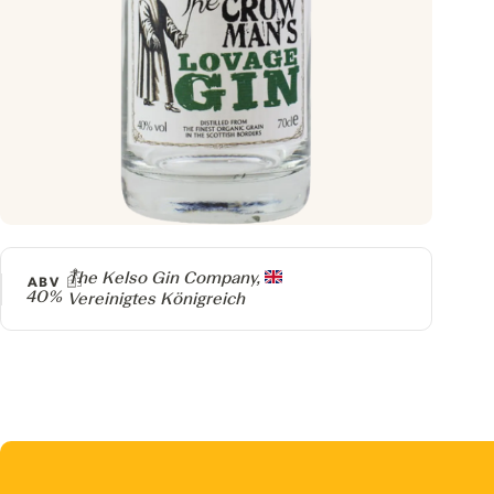
Producer
The Kelso Gin Company,
ABV
40%
Vereinigtes Königreich