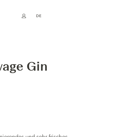
DE
Mein Konto
book
Instagram
EN
FR
NL
ES
vage Gin
inierendes und sehr frisches