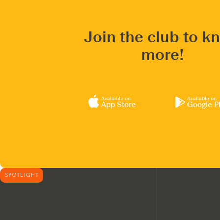
Join the club to k
more!
Available on
Available on
App Store
Google P
SPOTLIGHT