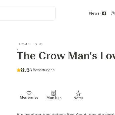
News
Face
THE CROW MAN'S LOVAGE GIN
HOME
GINS
The Crow Man's Lo
Score :
8.5
/ 10
3 Bewertungen
Mes envies
Mon bar
Noter
Gin description
Ein weniger benutztes altes Kraut, das ein fasz