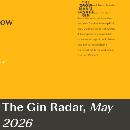
now
lay
The Gin Radar,
May
2026