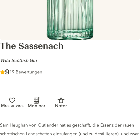
The Sassenach
-
Wild Scottish Gin
Score :
9
/ 10
19 Bewertungen
Mes envies
Mon bar
Noter
Gin description
Sam Heughan von Outlander hat es geschafft, die Essenz der rauen
schottischen Landschaften einzufangen (und zu destillieren), und zwar