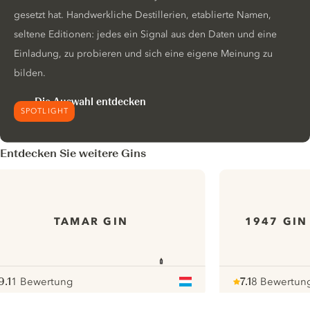
gesetzt hat. Handwerkliche Destillerien, etablierte Namen,
seltene Editionen: jedes ein Signal aus den Daten und eine
Einladung, zu probieren und sich eine eigene Meinung zu
bilden.
Die Auswahl entdecken
SPOTLIGHT
Entdecken Sie weitere Gins
TAMAR GIN
1947 GIN
9.1
1 Bewertung
7.1
8 Bewertun
ote :
 10
pour
Note :
/ 10
pour