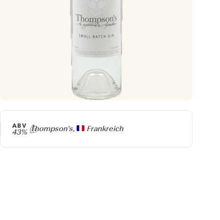
ABV
Producer
Thompson's,
Frankreich
43%