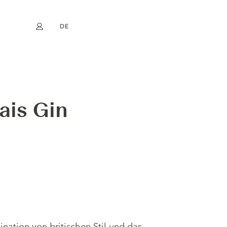
DE
Mein Konto
book
Instagram
EN
FR
NL
ES
ais Gin
nation von britischen Stil und das