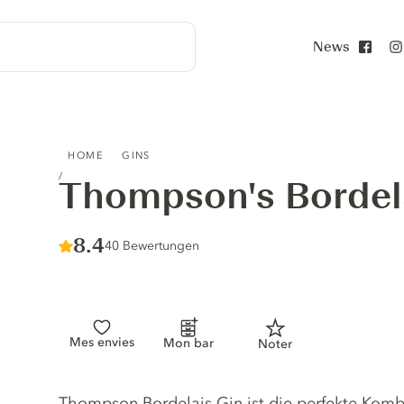
News
Face
THOMPSON'S BORDELAIS GIN
HOME
GINS
Thompson's Bordel
Score :
8.4
/ 10
40 Bewertungen
Mes envies
Mon bar
Noter
Gin description
Thompson Bordelais Gin ist die perfekte Kombi