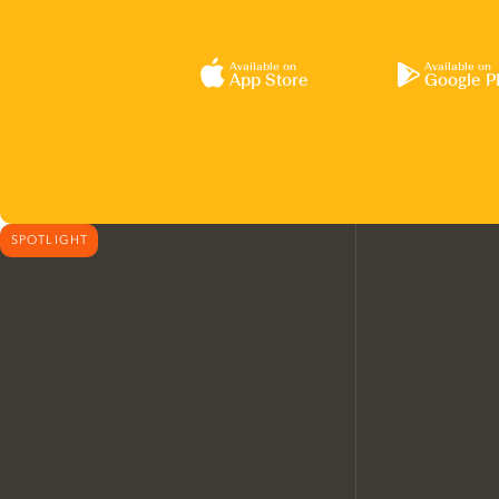
Available on
Available on
App Store
Google P
SPOTLIGHT