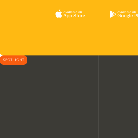
Available on
Available on
App Store
Google P
SPOTLIGHT