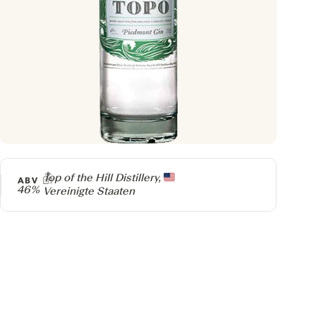
Producer
Top of the Hill Distillery,
ABV
46%
Vereinigte Staaten