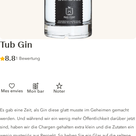
Tub Gin
Score :
8.8
/ 10
1 Bewertung
Mes envies
Mon bar
Noter
Gin description
Es gab eine Zeit, als Gin diese glatt musste im Geheimen gemacht
werden. Und während wir ein wenig mehr Öffentlichkeit darüber jetzt
sind, haben wir die Chargen gehalten extra klein und die Zutaten ein
wenig mysteriös aus Respekt. So heben Sie ein Glas auf die seltene