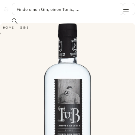
SPRINGE ZU HAUPTINHALT
Finde einen Gin, einen Tonic, …
Me
GINVENTORY
Suchen
TUB GIN
HOME
GINS