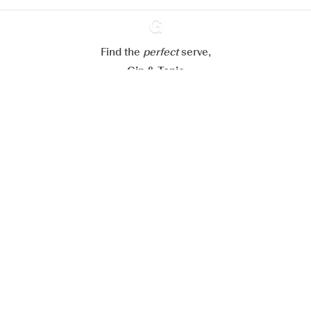
Alle Cookies akzeptieren
Find the
perfect
Ginventory
serve,
Gin & Tonic
News
Contact
Privacy Policy
Alle unsere Gins
Cookies Settings
Available on
Available on