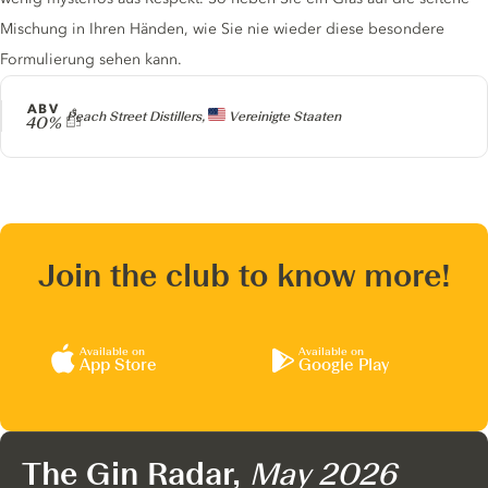
Mischung in Ihren Händen, wie Sie nie wieder diese besondere
Formulierung sehen kann.
ABV
Producer
Peach Street Distillers,
Vereinigte Staaten
40%
Join the club to know more!
Available on
Available on
App Store
Google Play
The Gin Radar,
May 2026