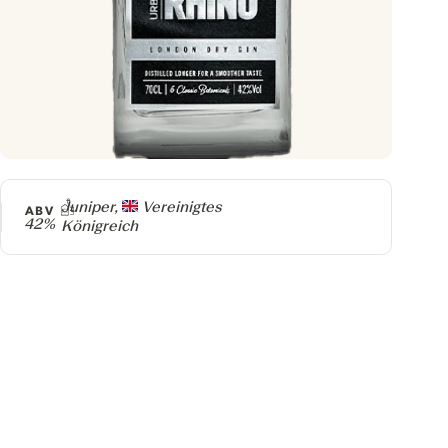
Producer
Juniper,
Vereinigtes
ABV
42%
Königreich