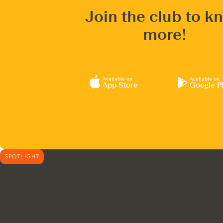
Join the club to k
more!
Available on
Available on
App Store
Google P
SPOTLIGHT