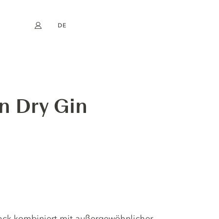
DE
Mein Konto
book
Instagram
EN
FR
NL
ES
n Dry Gin
hmack kombiniert mit außergewöhnlicher