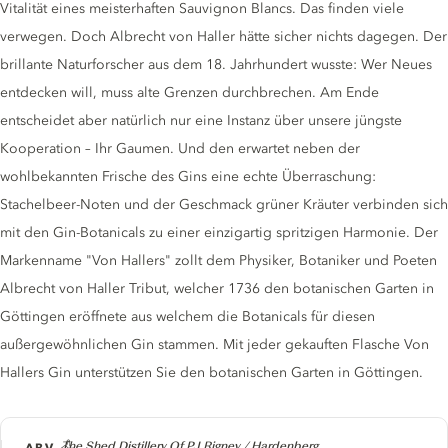
Vitalität eines meisterhaften Sauvignon Blancs. Das finden viele
verwegen. Doch Albrecht von Haller hätte sicher nichts dagegen. Der
brillante Naturforscher aus dem 18. Jahrhundert wusste: Wer Neues
entdecken will, muss alte Grenzen durchbrechen. Am Ende
entscheidet aber natürlich nur eine Instanz über unsere jüngste
Kooperation – Ihr Gaumen. Und den erwartet neben der
wohlbekannten Frische des Gins eine echte Überraschung:
Stachelbeer-Noten und der Geschmack grüner Kräuter verbinden sich
mit den Gin-Botanicals zu einer einzigartig spritzigen Harmonie. Der
Markenname "Von Hallers" zollt dem Physiker, Botaniker und Poeten
Albrecht von Haller Tribut, welcher 1736 den botanischen Garten in
Göttingen eröffnete aus welchem die Botanicals für diesen
außergewöhnlichen Gin stammen. Mit jeder gekauften Flasche Von
Hallers Gin unterstützen Sie den botanischen Garten in Göttingen.
Producer
The Shed Distillery Of PJ Rigney / Hardenberg
ABV