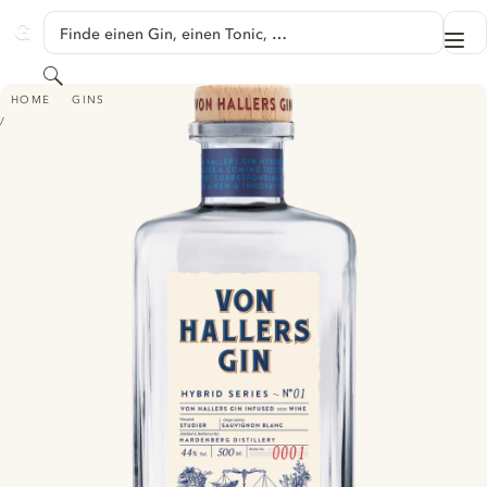
SPRINGE ZU HAUPTINHALT
Finde einen Gin, einen Tonic, …
Me
GINVENTORY
Suchen
VON HALLERS GIN - HYBRID SERIES N°01 VON HALLERS GIN X STUDIER
HOME
GINS