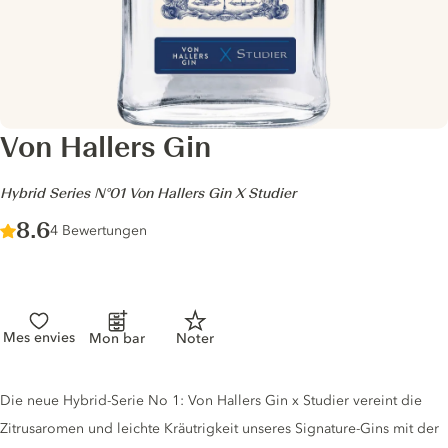
Von Hallers Gin
-
Hybrid Series N°01 Von Hallers Gin X Studier
Score :
8.6
/ 10
4 Bewertungen
Mes envies
Mon bar
Noter
Gin description
Die neue Hybrid-Serie No 1: Von Hallers Gin x Studier vereint die
Zitrusaromen und leichte Kräutrigkeit unseres Signature-Gins mit der