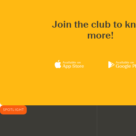
Join the club to k
more!
Available on
Available on
App Store
Google P
SPOTLIGHT