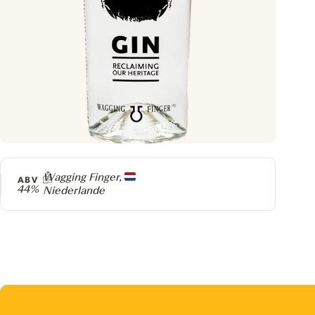
Producer
Wagging Finger,
ABV
44%
Niederlande