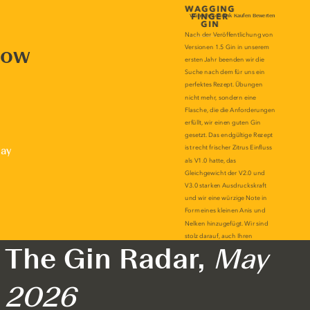
now
lay
The Gin Radar,
May
2026