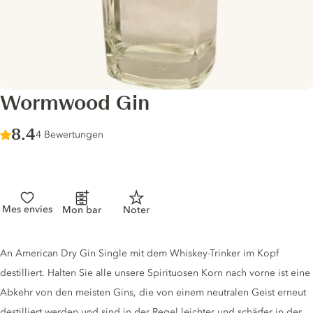
Wormwood Gin
Score :
8.4
/ 10
4 Bewertungen
Mes envies
Mon bar
Noter
Gin description
An American Dry Gin Single mit dem Whiskey-Trinker im Kopf
destilliert. Halten Sie alle unsere Spirituosen Korn nach vorne ist eine
Abkehr von den meisten Gins, die von einem neutralen Geist erneut
destilliert werden und sind in der Regel leichter und schärfer in der