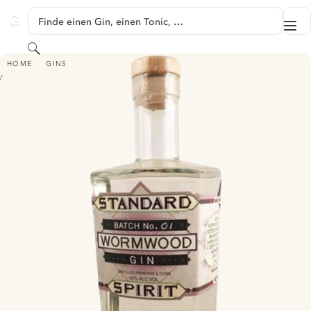
SPRINGE ZU HAUPTINHALT
Finde einen Gin, einen Tonic, …
Me
GINVENTORY
Suchen
WORMWOOD GIN
HOME
GINS