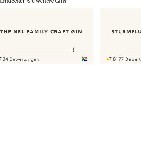
Entdecken Sie weitere Gins
THE NEL FAMILY CRAFT GIN
STURMFLU
7.3
4 Bewertungen
7.8
177 Bewer
ote :
 10
pour
Note :
/ 10
pour
ui.nextImg
Wir möchten gerne Cookies