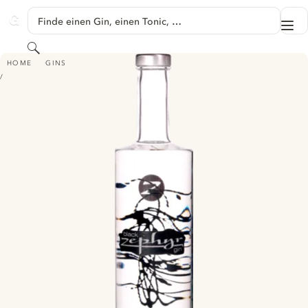
SPRINGE ZU HAUPTINHALT
Finde einen Gin, einen Tonic, …
Me
GINVENTORY
Suchen
ZEPHYR BLACK PREMIUM RESERVE GIN
HOME
GINS