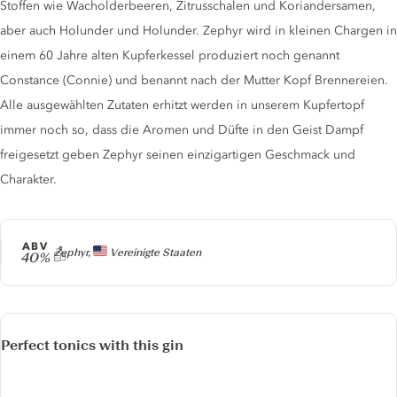
Stoffen wie Wacholderbeeren, Zitrusschalen und Koriandersamen,
aber auch Holunder und Holunder. Zephyr wird in kleinen Chargen in
einem 60 Jahre alten Kupferkessel produziert noch genannt
Constance (Connie) und benannt nach der Mutter Kopf Brennereien.
Alle ausgewählten Zutaten erhitzt werden in unserem Kupfertopf
immer noch so, dass die Aromen und Düfte in den Geist Dampf
freigesetzt geben Zephyr seinen einzigartigen Geschmack und
Charakter.
ABV
Producer
Zephyr,
Vereinigte Staaten
40%
Perfect tonics with this gin