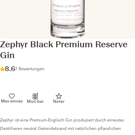
Zephyr Black Premium Reserve
Gin
Score :
8.6
/ 10
7 Bewertungen
Mes envies
Mon bar
Noter
Gin description
Zephyr ist eine Premium-Englisch Gin produziert durch erneutes
Destillieren neutral Getreidebrand mit natürlichen pflanzlichen