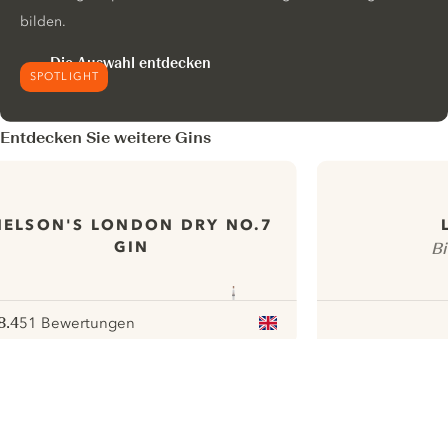
bilden.
Die Auswahl entdecken
SPOTLIGHT
Entdecken Sie weitere Gins
NELSON'S LONDON DRY NO.7
GIN
Bi
8.4
51 Bewertungen
ote :
 10
pour
ui.nextImg