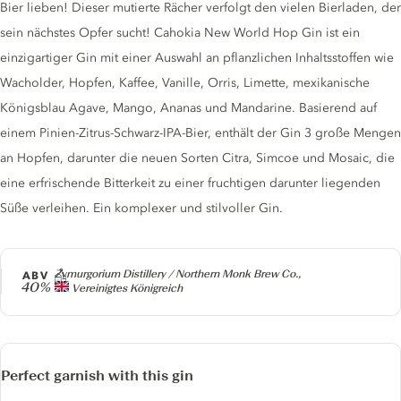
Bier lieben! Dieser mutierte Rächer verfolgt den vielen Bierladen, der
sein nächstes Opfer sucht! Cahokia New World Hop Gin ist ein
einzigartiger Gin mit einer Auswahl an pflanzlichen Inhaltsstoffen wie
Wacholder, Hopfen, Kaffee, Vanille, Orris, Limette, mexikanische
Königsblau Agave, Mango, Ananas und Mandarine. Basierend auf
einem Pinien-Zitrus-Schwarz-IPA-Bier, enthält der Gin 3 große Mengen
an Hopfen, darunter die neuen Sorten Citra, Simcoe und Mosaic, die
eine erfrischende Bitterkeit zu einer fruchtigen darunter liegenden
Süße verleihen. Ein komplexer und stilvoller Gin.
Producer
Zymurgorium Distillery / Northern Monk Brew Co.,
ABV
40%
Vereinigtes Königreich
Perfect garnish with this gin