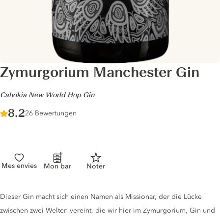
Zymurgorium Manchester Gin
-
Cahokia New World Hop Gin
Score :
8.2
/ 10
26 Bewertungen
Mes envies
Mon bar
Noter
Gin description
Dieser Gin macht sich einen Namen als Missionar, der die Lücke
zwischen zwei Welten vereint, die wir hier im Zymurgorium, Gin und