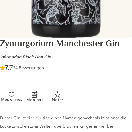
Zymurgorium Manchester Gin
-
Infirmarian Black Hop Gin
Score :
7.7
/ 10
34 Bewertungen
Mes envies
Mon bar
Noter
Gin description
Dieser Gin ist eine für sich einen Namen gemacht als Missionar die
Lücke zwischen zwei Welten überbrücken wir gerne hier bei