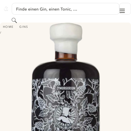
SPRINGE ZU HAUPTINHALT
Finde einen Gin, einen Tonic, …
Me
GINVENTORY
Suchen
ZYMURGORIUM MANCHESTER GIN - INFIRMARIAN BLACK HOP GIN
HOME
GINS