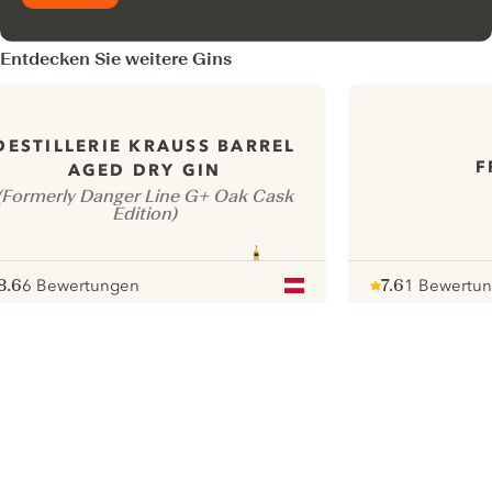
Entdecken Sie weitere Gins
DESTILLERIE KRAUSS BARREL
F
AGED DRY GIN
(Formerly Danger Line G+ Oak Cask
Edition)
8.6
6 Bewertungen
7.6
1 Bewertu
ote :
 10
pour
Note :
/ 10
pour
ui.nextImg