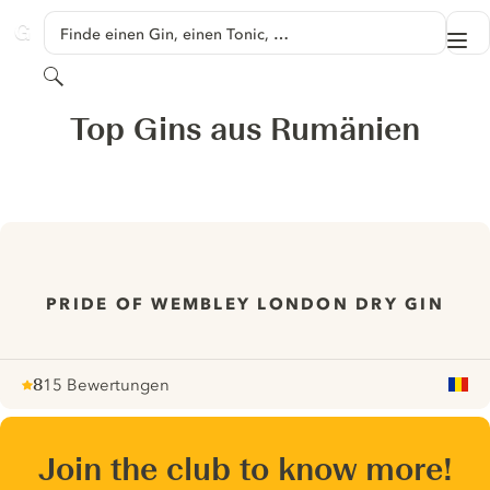
SPRINGE ZU HAUPTINHALT
Finde einen Gin, einen Tonic, …
Me
GINVENTORY
Suchen
Top Gins aus Rumänien
PRIDE OF WEMBLEY LONDON DRY GIN
8
15 Bewertungen
Note :
/ 10
pour
Join the club to know more!