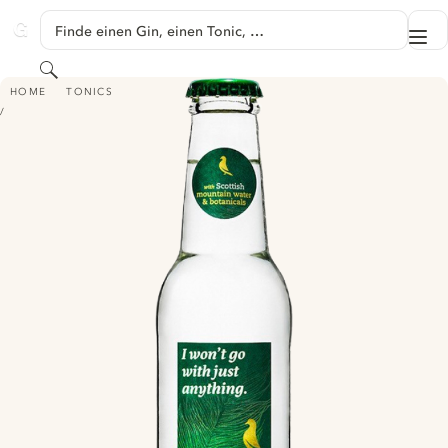
SPRINGE ZU HAUPTINHALT
Finde einen Gin, einen Tonic, …
Me
GINVENTORY
Suchen
CUSHIEDOOS PREMIUM TONIC
HOME
TONICS