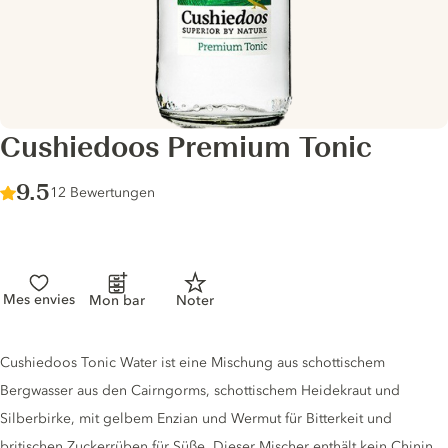
Cushiedoos Premium Tonic
Score :
9.5
/ 10
12 Bewertungen
Mes envies
Mon bar
Noter
Tonic description
Cushiedoos Tonic Water ist eine Mischung aus schottischem
Bergwasser aus den Cairngorms, schottischem Heidekraut und
Silberbirke, mit gelbem Enzian und Wermut für Bitterkeit und
britischen Zuckerrüben für Süße. Dieser Mischer enthält kein Chinin.