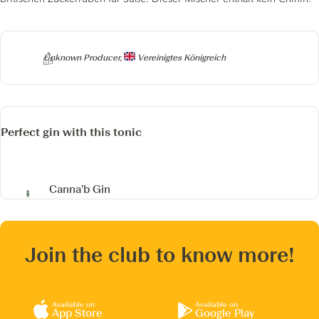
Producer
Unknown Producer,
Vereinigtes Königreich
Perfect gin with this tonic
Canna'b Gin
Join the club to know more!
Available on
Available on
App Store
Google Play