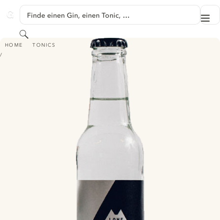
SPRINGE ZU HAUPTINHALT
Finde einen Gin, einen Tonic, …
Me
GINVENTORY
Suchen
LONEWOLF TONIC
HOME
TONICS