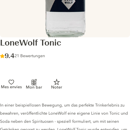
LoneWolf Tonic
Score :
9.4
/ 10
21 Bewertungen
Mes envies
Mon bar
Noter
Tonic description
In einer beispiellosen Bewegung, um das perfekte Trinkerlebnis zu
bewahren, veröffentlichte LoneWolf eine eigene Linie von Tonic und
Soda neben den Spirituosen - speziell formuliert, um mit seinen
Getränken gepaart zu werden. LoneWolf Tonic wurde entworfen, um