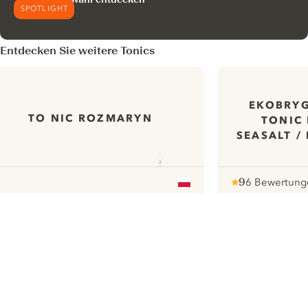
SPOTLIGHT
Entdecken Sie weitere Tonics
EKOBRYG
TO NIC ROZMARYN
TONIC
SEASALT /
9
6 Bewertung
Note :
/ 10
pour
ui.nextImg