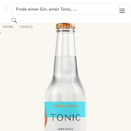
SPRINGE ZU HAUPTINHALT
Finde einen Gin, einen Tonic, …
Me
GINVENTORY
Suchen
LONG RAYS PREMIUM AUSTRALIAN TONIC - PACIFIC
HOME
TONICS