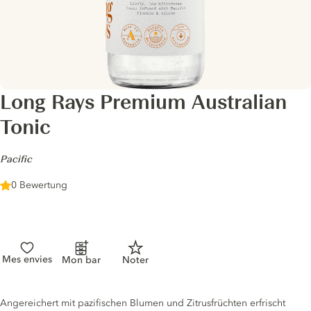
Long Rays Premium Australian
Tonic
-
Pacific
0 Bewertung
Mes envies
Mon bar
Noter
Tonic description
Angereichert mit pazifischen Blumen und Zitrusfrüchten erfrischt