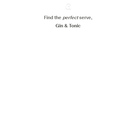
Alle Cookies akzeptieren
Find the
perfect
Ginventory
serve,
Gin & Tonic
News
Contact
Privacy Policy
Alle unsere Gins
Cookies Settings
Available on
Available on
App Store
Google Play