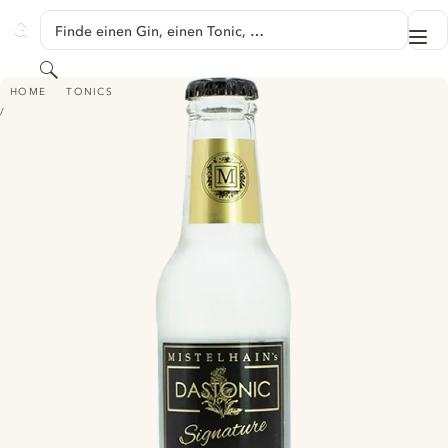
SPRINGE ZU HAUPTINHALT
Finde einen Gin, einen Tonic, …
Me
GINVENTORY
Suchen
MISTELHAIN'S DASTONIC SIGNATURE TONIC WATER
HOME
TONICS