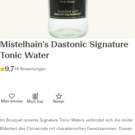
Mistelhain's Dastonic Signature
Tonic Water
Score :
9.7
/ 10
18 Bewertungen
Mes envies
Mon bar
Noter
Tonic description
Im Bouquet unseres Signature Tonic Waters verbindet sich die milde
Bitterkeit des Chinarinde mit charaktervollen Gewürzaromen. Dieses