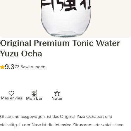
Original Premium Tonic Water
Yuzu Ocha
Score :
9.3
/ 10
72 Bewertungen
Mes envies
Mon bar
Noter
Tonic description
Glatte und ausgewogen, ist das Original Yuzu Ocha zart und
vielseitig. In der Nase ist die intensive Zitrusaroma der asiatischen