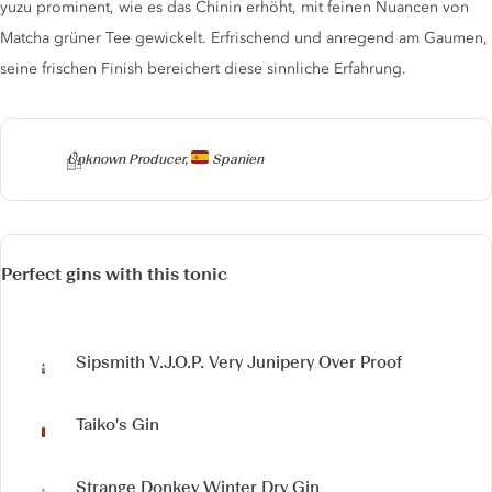
yuzu prominent, wie es das Chinin erhöht, mit feinen Nuancen von
Matcha grüner Tee gewickelt. Erfrischend und anregend am Gaumen,
seine frischen Finish bereichert diese sinnliche Erfahrung.
Producer
Unknown Producer,
Spanien
Perfect gins with this tonic
Sipsmith V.J.O.P.
Very Junipery Over Proof
Taiko's Gin
Strange Donkey Winter Dry Gin