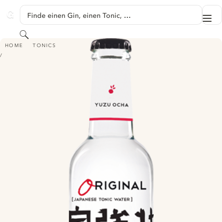
SPRINGE ZU HAUPTINHALT
Finde einen Gin, einen Tonic, …
Me
GINVENTORY
Suchen
ORIGINAL PREMIUM TONIC WATER YUZU OCHA
HOME
TONICS