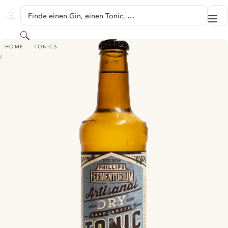
SPRINGE ZU HAUPTINHALT
Finde einen Gin, einen Tonic, …
Me
GINVENTORY
Suchen
PHILLIPS FERMENTORIUM ARTISANAL DRY TONIC
HOME
TONICS