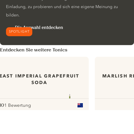
Einladung, zu probieren und sich eine eigene Meinung zu
bilden.
Die Auswahl entdecken
SPOTLIGHT
Entdecken Sie weitere Tonics
EAST IMPERIAL GRAPEFRUIT
MARLISH R
SODA
10
1 Bewertung
ote :
 10
pour
ui.nextImg