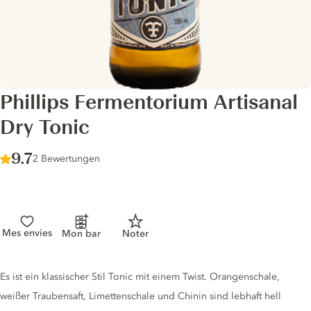
Phillips Fermentorium Artisanal
Dry Tonic
Score :
9.7
/ 10
2 Bewertungen
Mes envies
Mon bar
Noter
Tonic description
Es ist ein klassischer Stil Tonic mit einem Twist. Orangenschale,
weißer Traubensaft, Limettenschale und Chinin sind lebhaft hell