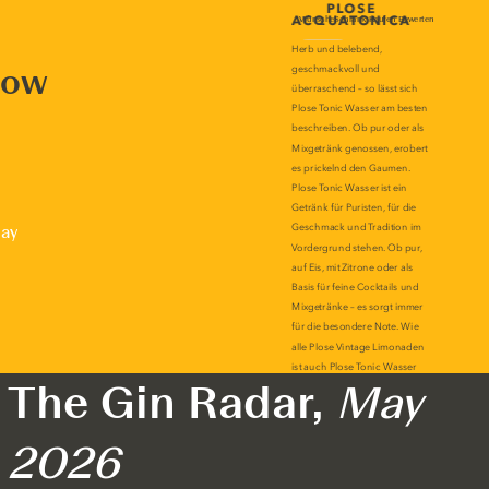
now
lay
The Gin Radar,
May
2026