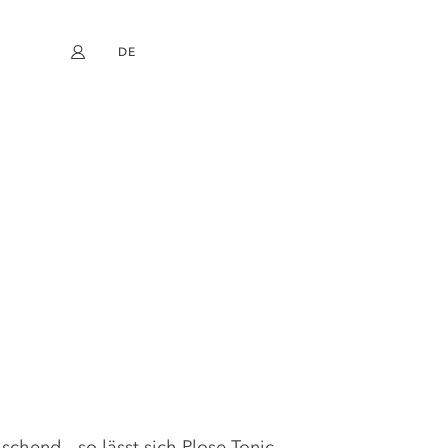
DE
Mein Konto
book
Instagram
EN
FR
NL
ES
chend – so lässt sich Plose Tonic