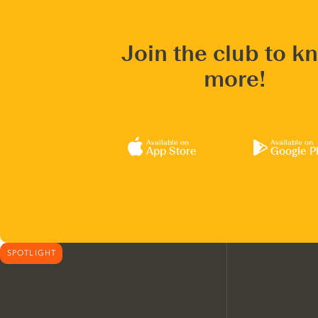
Join the club to k
more!
Available on
Available on
App Store
Google P
SPOTLIGHT