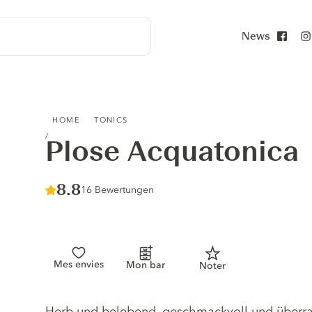
News
Face
PLOSE ACQUATONICA
HOME
TONICS
Plose Acquatonica
Score :
8.8
/ 10
16 Bewertungen
Mes envies
Mon bar
Noter
Tonic description
Herb und belebend, geschmackvoll und überras