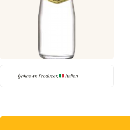
Producer
Unknown Producer,
Italien