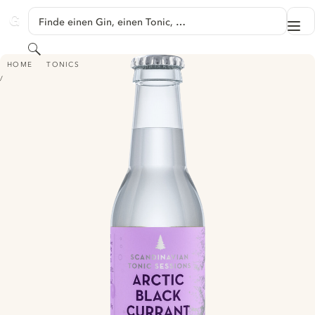
SPRINGE ZU HAUPTINHALT
Finde einen Gin, einen Tonic, …
Me
GINVENTORY
Suchen
SCANDINAVIAN TONIC SESSIONS ARCTIC BLACKCURRANT
HOME
TONICS