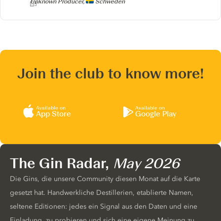
Producer
Unknown Producer,
Schweden
Join the club to know more!
Available on
Available on
App Store
Google Play
The Gin Radar,
May 2026
Die Gins, die unsere Community diesen Monat auf die Karte
gesetzt hat. Handwerkliche Destillerien, etablierte Namen,
seltene Editionen: jedes ein Signal aus den Daten und eine
Einladung, zu probieren und sich eine eigene Meinung zu