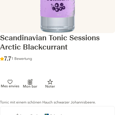
Scandinavian Tonic Sessions
Arctic Blackcurrant
Score :
7.7
/ 10
1 Bewertung
Mes envies
Mon bar
Noter
Tonic description
Tonic mit einem schönen Hauch schwarzer Johannisbeere.