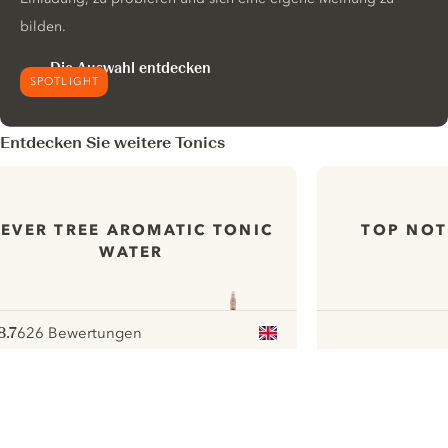
bilden.
Die Auswahl entdecken
SPOTLIGHT
Entdecken Sie weitere Tonics
FEVER TREE AROMATIC TONIC
TOP NOT
WATER
8.7
626 Bewertungen
ote :
 10
pour
ui.nextImg