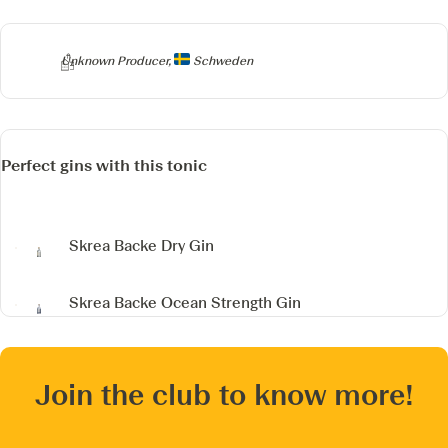
Producer
Unknown Producer,
Schweden
Perfect gins with this tonic
Skrea Backe Dry Gin
Skrea Backe Ocean Strength Gin
Join the club to know more!