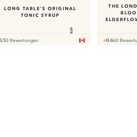
THE LOND
LONG TABLE'S ORIGINAL
BLOO
TONIC SYRUP
ELDERFLO
8.5
3 Bewertungen
8.6
60 Bewert
ote :
 10
pour
Note :
/ 10
pour
ui.nextImg
Wir möchten gerne Cookies
verwenden, um die
Nutzungserfahrung unserer Website