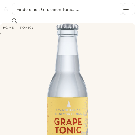
SPRINGE ZU HAUPTINHALT
Finde einen Gin, einen Tonic, …
Me
GINVENTORY
Suchen
SCANDINAVIAN TONIC SESSIONS GRAPE TONIC
HOME
TONICS