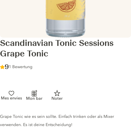
Scandinavian Tonic Sessions
Grape Tonic
Score :
9
/ 10
1 Bewertung
Mes envies
Mon bar
Noter
Tonic description
Grape Tonic wie es sein sollte. Einfach trinken oder als Mixer
verwenden. Es ist deine Entscheidung!