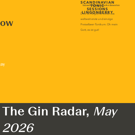
now
lay
The Gin Radar,
May
2026