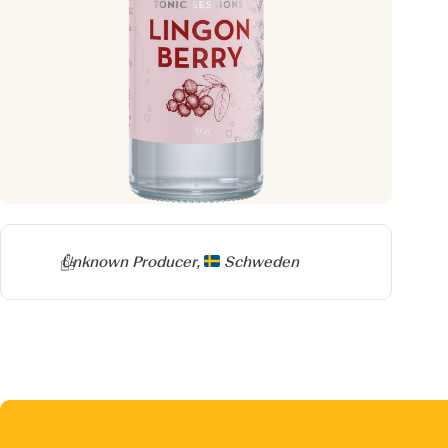
Producer
Unknown Producer,
Schweden