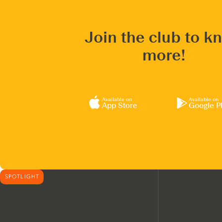
Join the club to k
more!
Available on
Available on
App Store
Google P
SPOTLIGHT