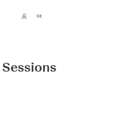
DE
Mein Konto
book
Instagram
EN
FR
NL
ES
 Sessions