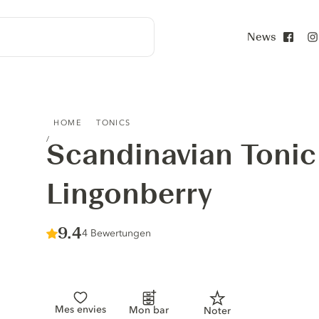
News
Face
SCANDINAVIAN TONIC SESSIONS LINGONBERRY
HOME
TONICS
Scandinavian Tonic
Lingonberry
Score :
9.4
/ 10
4 Bewertungen
Mes envies
Mon bar
Noter